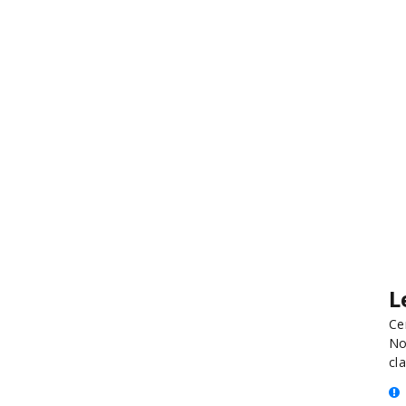
L
Ce
No
cla