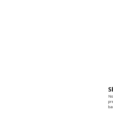
S
No
pr
ba