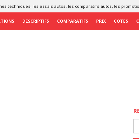
ches techniques
, les
essais autos
, les
comparatifs autos
, les
promoti
ATIONS
DESCRIPTIFS
COMPARATIFS
PRIX
COTES
R