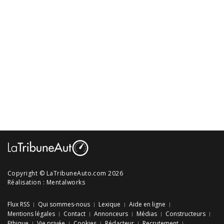
Copyright © LaTribuneAuto.com 2026
Réalisation :
Mentalworks
Flux RSS
Qui sommes-nous
Lexique
Aide en ligne
Mentions légales
Contact
Annonceurs
Médias
Constructeurs
Ethique
Vie privée
Cookies
Rédacteur
Recrutement