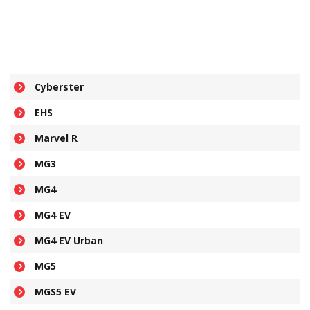
Cyberster
EHS
Marvel R
MG3
MG4
MG4 EV
MG4 EV Urban
MG5
MGS5 EV