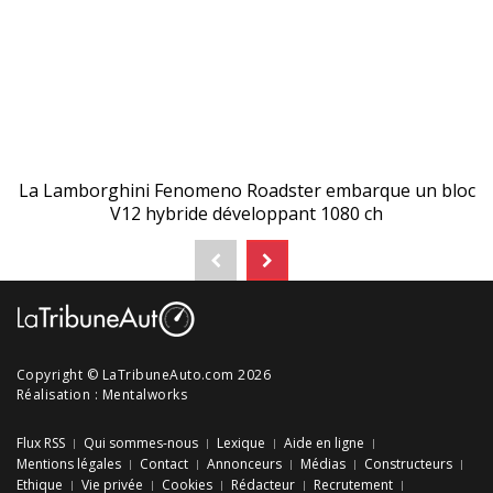
La Lamborghini Fenomeno Roadster embarque un bloc
V12 hybride développant 1080 ch
Copyright © LaTribuneAuto.com 2026
Réalisation :
Mentalworks
Flux RSS
Qui sommes-nous
Lexique
Aide en ligne
Mentions légales
Contact
Annonceurs
Médias
Constructeurs
Ethique
Vie privée
Cookies
Rédacteur
Recrutement